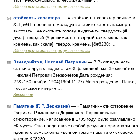
тыл). несокрушимость. несокрушимый …
Идеографический словарь русского языка
стойкость характера
— ▲ стойкость ↑ характер личности
54
&LT; &GT; проявлять малодушие стойко. стоять насмерть.
выстоять. | не склонить голову. выдюжить. твердость (#
духа). твердый (# решимость). твердый как камень [как
кремень. как скала]. твердо. кремень. |&#8230; …
Идеографический словарь русского языка
Звездочётов, Николай Петрович
— В Википедии есть
55
статьи о других людях с такой фамилией, см. Звездочётов.
Николай Петрович Звездочётов Дата рождения:
27&#160;ноября 1904(1904 11 27) Место рождения: Пенза,
Российская империя …
Википедия
Памятник (Г. Р. Державин)
— «Памятник» стихотворение
56
Гавриила Романовича Державина. Первоначально
стихотворение, написанное в 1795 году, было озаглавлено
«К музе». Оно представляет собой результат оригинального
идейного осмысление «вечной темы» памяти о человеке,
которая&#8230; …